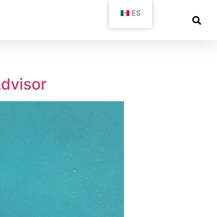
ES
Advisor