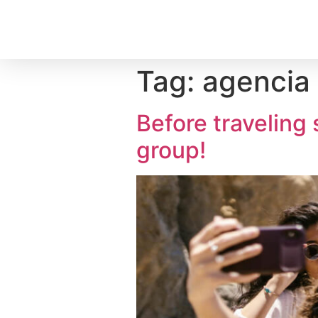
Tag:
agencia 
Before traveling 
group!