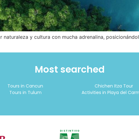
r naturaleza y cultura con mucha adrenalina, posicionándol
Most searched
Tours in Cancun
Chichen Itza Tour
Tours in Tulum
Activities in Playa del Ca