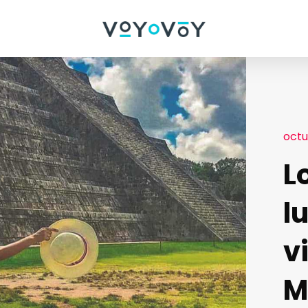
octu
L
l
v
M