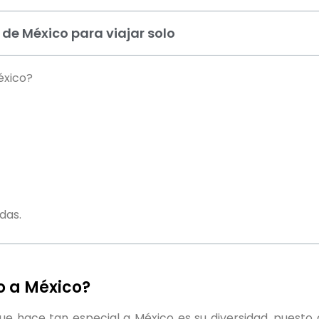
 de México para viajar solo
éxico?
das.
lo a México?
que hace tan especial a México es su diversidad, puesto