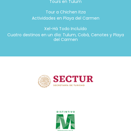
Tours en Tulum
Tour a Chichen Itza
Actividades en Playa del Carmen
Xel-Há Todo Incluído
Cuatro destinos en un día: Tulum, Cobá, Cenotes y Playa
del Carmen