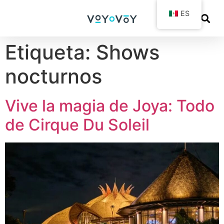
ES
Etiqueta:
Shows
nocturnos
Vive la magia de Joya: Todo
de Cirque Du Soleil