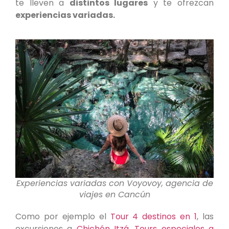
te lleven a
distintos lugares
y te ofrezcan
experiencias variadas.
Experiencias variadas con Voyovoy, agencia de
viajes en Cancún
Como por ejemplo el
Tour 4 destinos en 1
, las
excursiones a
Chichén Itzá
,
Tours especiales a