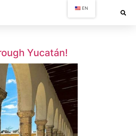
EN
hrough Yucatán!